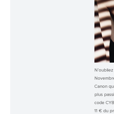
N’oubliez
Novembre.
Canon que
plus pass
code CYB1
11 € du p