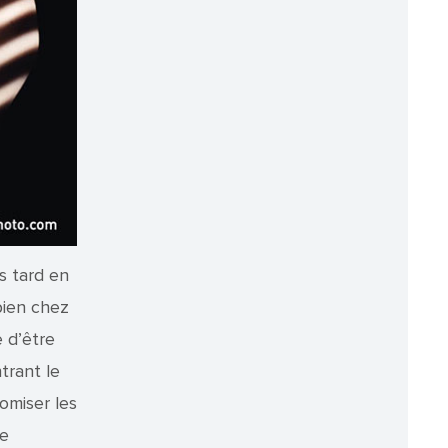
s tard en
bien chez
 d’être
trant le
omiser les
de