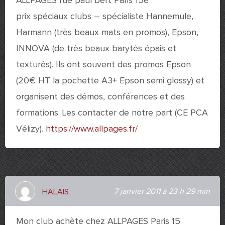
ALLPAGES rue paul bert Paris 15è
prix spéciaux clubs – spécialiste Hannemule,
Harmann (très beaux mats en promos), Epson,
INNOVA (de très beaux barytés épais et
texturés). Ils ont souvent des promos Epson
(20€ HT la pochette A3+ Epson semi glossy) et
organisent des démos, conférences et des
formations. Les contacter de notre part (CE PCA
Vélizy).
https://www.allpages.fr/
7 janvier 2011 à 23 h 29 min
HALAIS
Mon club achète chez ALLPAGES Paris 15