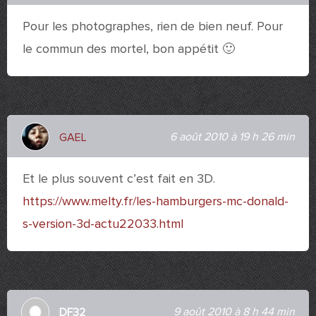
Pour les photographes, rien de bien neuf. Pour
le commun des mortel, bon appétit 🙂
6 août 2010 à 19 h 26 min
GAEL
Et le plus souvent c’est fait en 3D.
https://www.melty.fr/les-hamburgers-mc-donald-
s-version-3d-actu22033.html
9 août 2010 à 8 h 44 min
DF32