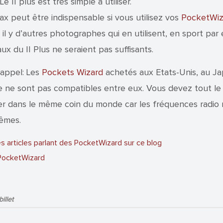
Le II plus est très simple à utiliser.
ax peut être indispensable si vous utilisez vos
PocketWiz
 il y d’autres photographes qui en utilisent, en sport par
ux du II Plus ne seraient pas suffisants.
rappel: Les
Pockets Wizard
achetés aux Etats-Unis, au J
 ne sont pas compatibles entre eux. Vous devez tout l
er dans le même coin du monde car les fréquences radio 
êmes.
s articles parlant des PocketWizard sur ce blog
 PocketWizard
illet