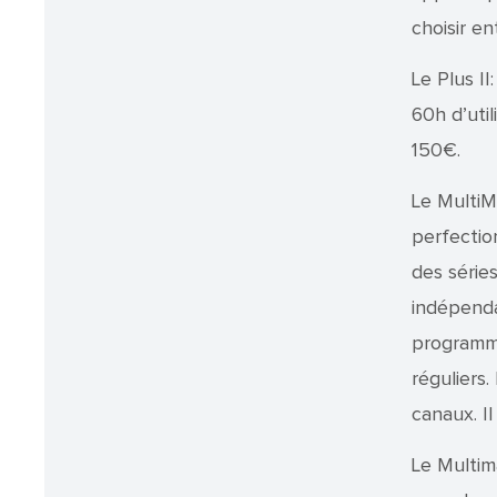
choisir en
Le Plus I
60h d’util
150€.
Le MultiMa
perfection
des série
indépenda
programmer
réguliers.
canaux. I
Le Multim