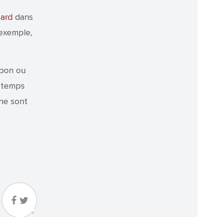
ard
dans
 exemple,
apon ou
e temps
ne sont