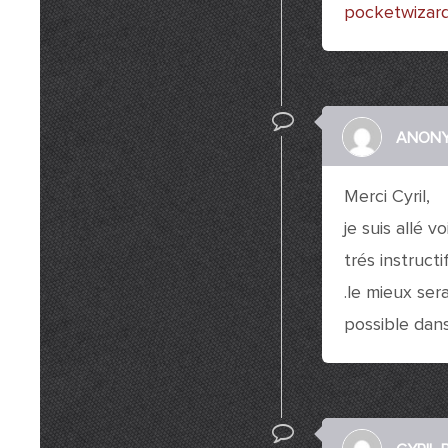
pocketwizard
ANON
Merci Cyril,
je suis allé vo
trés instruc
.le mieux ser
possible dans