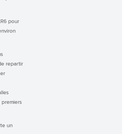
 LR6 pour
 environ
us
de repartir
ter
lles
 4 premiers
ûte un