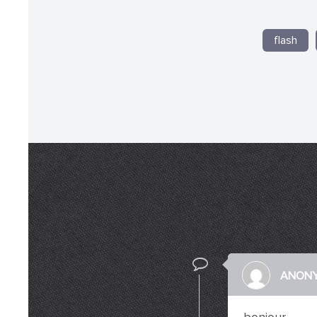
flash
ANON