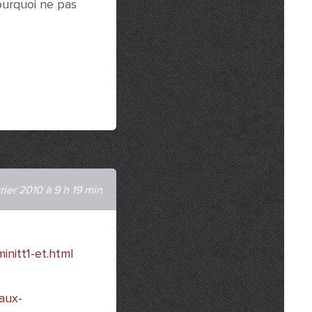
pourquoi ne pas
rier 2010 à 9 h 19 min
nitt1-et.html
aux-