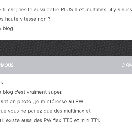
 fil car j'hesite aussi entre PLUS II et multimax : il y a aus
os haute vitesse non ?
e blog
3 fév
YMOUS
us
 blog c'est vraiment super.
tant en photo , je m'intéresse au PW
 que vous ne parlez que des multimax et
u il existe aussi des PW flex TT5 et mini TT1.