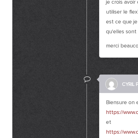
je crois avoi
utiliser le fl
est ce que je
qu'elles sont
merci beauc
CYRIL
Biensure on e
https://www.
et
https://www.