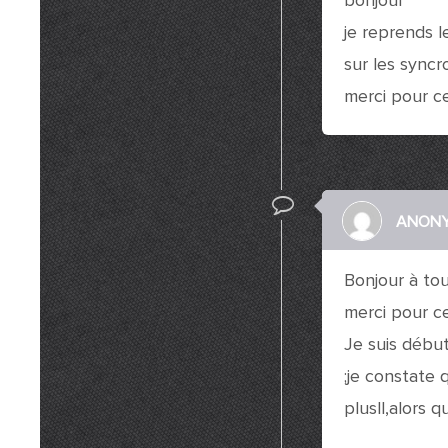
bonjour
je reprends le
sur les syncr
merci pour c
ANON
Bonjour à to
merci pour ce
Je suis débu
;je constate
plusll,alors q