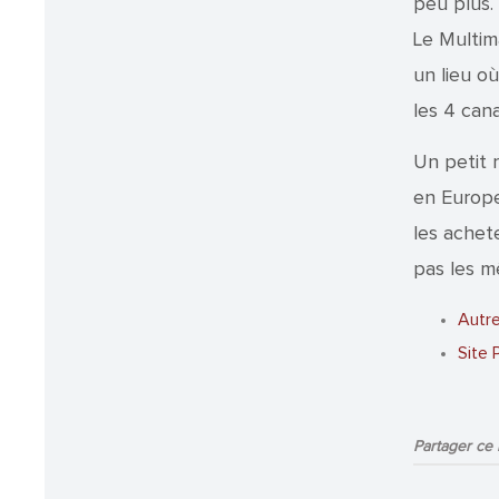
peu plus. 
Le Multim
un lieu où
les 4 cana
Un petit 
en Europe
les achet
pas les m
Autre
Site
Partager ce b