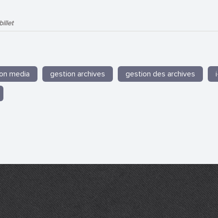
illet
on media
gestion archives
gestion des archives