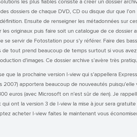
olutions les plus fiables consiste à créer un dossier archi
ur des dossiers de chaque DVD, CD ou disque dur que l’o
définition. Ensuite de renseigner les métadonnées sur ces
 les originaux puis faire soit un catalogue de ce dossier a
e se servir de Fotostation pour s’y référer. Faire des bas
ns de tout prend beaucoup de temps surtout si vous ave
oduction d’images. Ce dossier archive s’avère très pratiq
e que la prochaine version I-view qui s’appellera Expres
s 2007) apportera beaucoup de nouveautés puisqu’elle 
300 euros (avec Microsoft on n’est sûr de rien). Je rappel
qui ont la version 3 de I-view la mise à jour sera gratuite
tez acheter I-view faites le maintenant vous économiser