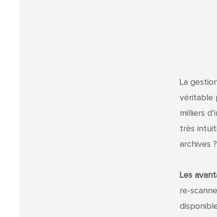
La gestio
véritable
milliers 
très intui
archives ?
Les avan
re-scanne
disponibl