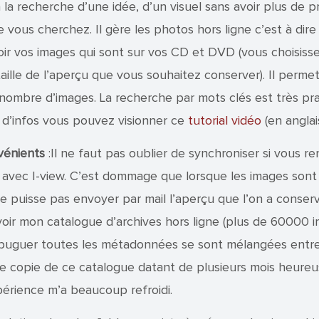
 la recherche d’une idée, d’un visuel sans avoir plus de p
e vous cherchez. Il gère les photos hors ligne c’est à dir
ir vos images qui sont sur vos CD et DVD (vous choisiss
aille de l’aperçu que vous souhaitez conserver). Il perme
nombre d’images. La recherche par mots clés est très pra
 d’infos vous pouvez visionner ce
tutorial vidéo
(en anglais
vénients
:Il ne faut pas oublier de synchroniser si vous re
 avec I-view. C’est dommage que lorsque les images sont
ne puisse pas envoyer par mail l’aperçu que l’on a conservé
avoir mon catalogue d’archives hors ligne (plus de 60000 
buguer toutes les métadonnées se sont mélangées entre 
ne copie de ce catalogue datant de plusieurs mois heure
érience m’a beaucoup refroidi.