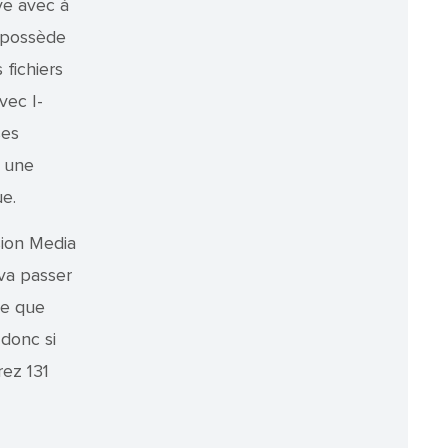
ve avec à
n possède
 fichiers
vec I-
ses
z une
ue.
sion Media
va passer
le que
 donc si
ez 131