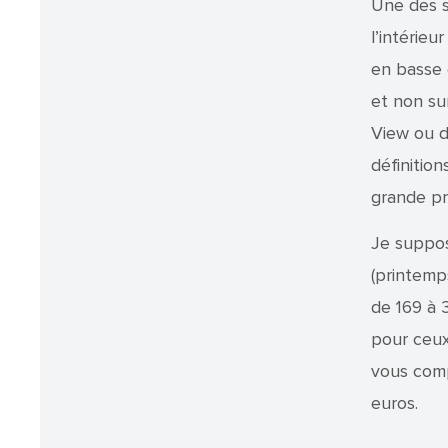
Une des s
l’intérie
en basse 
et non sur
View ou d
définitio
grande pr
Je suppos
(printemp
de 169 à 
pour ceux 
vous comp
euros.