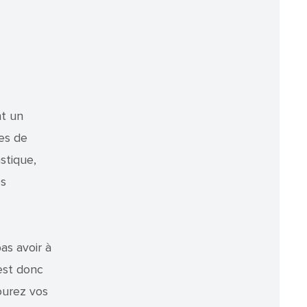
nt un
es de
stique,
es
as avoir à
est donc
ourez vos