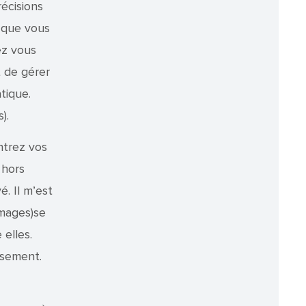
récisions
e que vous
ez vous
t de gérer
tique.
).
ntrez vos
 hors
. Il m’est
images)se
elles.
usement.